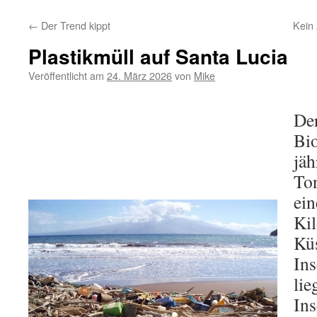
←
Der Trend kippt
Kein
Plastikmüll auf Santa Lucia
Veröffentlicht am
24. März 2026
von
Mike
De
Bio
jäh
To
ein
Ki
Küs
Ins
lie
Ins