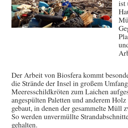
ist
Hau
Mül
Ge
Pla
un
Arb
Der Arbeit von Biosfera kommt besonde
die Strände der Insel in großem Umfan
Meeresschildkröten zum Laichen aufge
angespülten Paletten und anderem Holz
gebaut, in denen der gesammelte Müll z
So werden unvermüllte Strandabschnitte
gehalten.